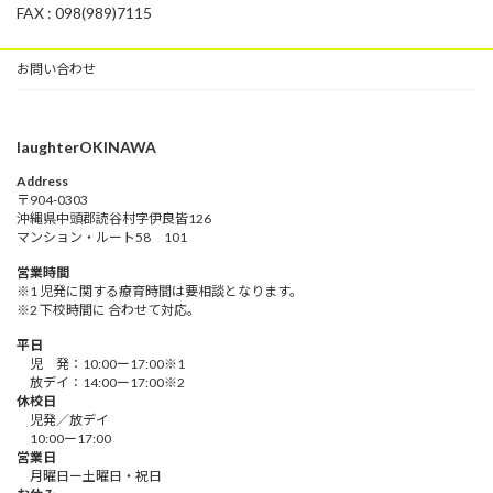
FAX : 098(989)7115
お問い合わせ
laughterOKINAWA
Address
〒904-0303
沖縄県中頭郡読谷村字伊良皆126
マンション・ルート58 101
営業時間
※1 児発に関する療育時間は要相談となります。
※2 下校時間に 合わせて対応。
平日
児 発：10:00ー17:00※1
放デイ：14:00ー17:00※2
休校日
児発／放デイ
10:00ー17:00
営業日
月曜日ー土曜日・祝日