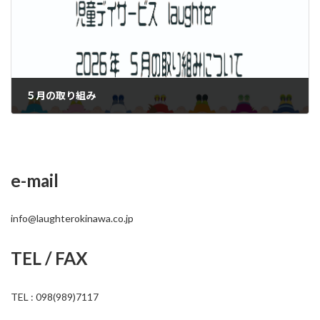
５月の取り組み
2026年5月8日
e-mail
info@laughterokinawa.co.jp
TEL / FAX
TEL : 098(989)7117