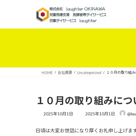
コ
ナ
ン
ビ
テ
ゲ
ン
ー
ツ
シ
へ
ョ
ス
ン
キ
に
ッ
移
プ
動
HOME
会社概要
Uncategorized
１０月の取り組み
１０月の取り組みにつ
最
2025年10月1日
2025年10月1日
@lau
終
更
日頃は大変お世話になり厚くお礼申し上げま
新