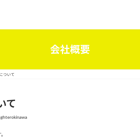
会社概要
について
いて
ghterokinawa
す。