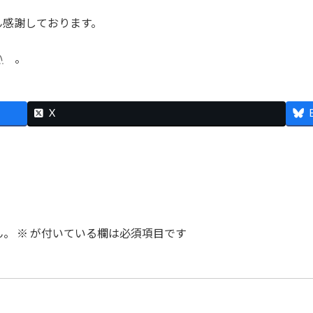
ん感謝しております。
い
。
X
ん。
※
が付いている欄は必須項目です