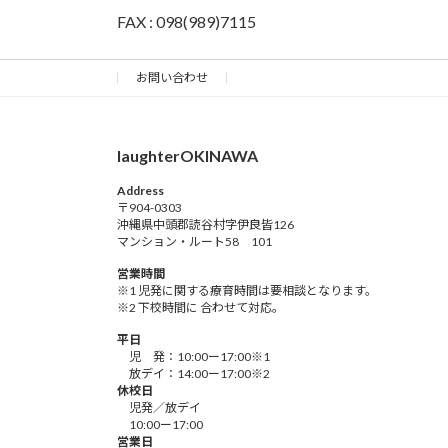
FAX : 098(989)7115
お問い合わせ
laughterOKINAWA
Address
〒904-0303
沖縄県中頭郡読谷村字伊良皆126
マンション・ルート58 101
営業時間
※1 児発に関する療育時間は要相談となります。
※2 下校時間に 合わせて対応。
平日
児 発：10:00ー17:00※1
放デイ：14:00ー17:00※2
休校日
児発／放デイ
10:00ー17:00
営業日