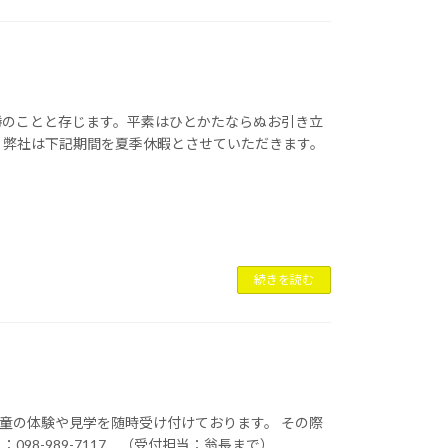
勝のことと存じます。平素はひとかたならぬお引き立
、弊社は下記期間を夏季休暇とさせていただきます。
続きを読む
、児童の体験や見学を随時受け付けております。 その際
98-989-7117 （受付担当：翁長まで）