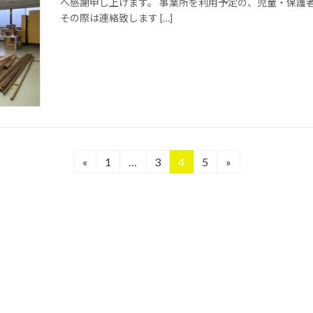
へ感謝申し上げます。 事業所を利用予定の、児童・保護
その際は連絡致します […]
«
1
…
3
4
5
»
固
固
固
固
定
定
定
定
ペ
ペ
ペ
ペ
ー
ー
ー
ー
ジ
ジ
ジ
ジ