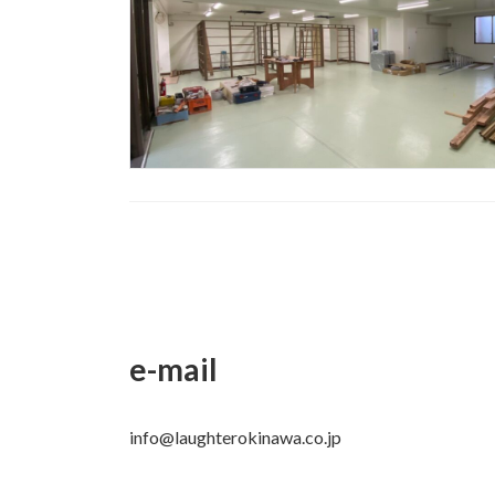
投
稿
の
e-mail
ペ
ー
info@laughterokinawa.co.jp
ジ