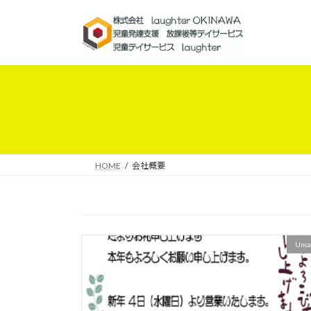
コ
ナ
ン
ビ
テ
ゲ
ン
ー
ツ
シ
へ
ョ
ス
ン
キ
に
ッ
移
プ
動
HOME
会社概要
Unca